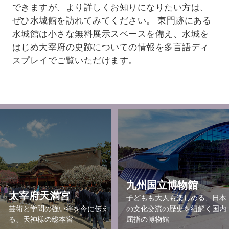
できますが、より詳しくお知りになりたい方は、
ぜひ水城館を訪れてみてください。 東門跡にある
水城館は小さな無料展示スペースを備え、水城を
はじめ大宰府の史跡についての情報を多言語ディ
スプレイでご覧いただけます。
九州国立博物館
太宰府天満宮
子どもも大人も楽しめる、日本
芸術と学問の強い絆を今に伝え
の文化交流の歴史を紐解く国内
る、天神様の総本宮
屈指の博物館