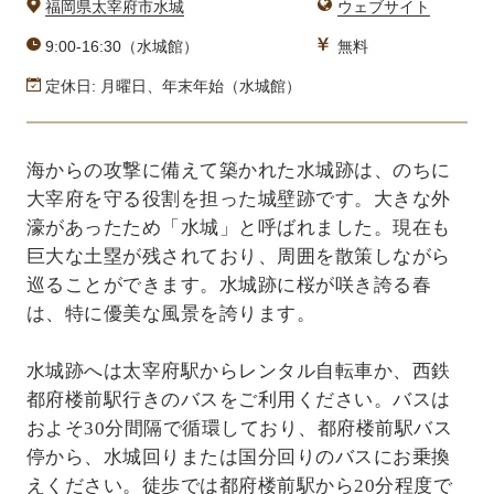
福岡県太宰府市水城
ウェブサイト
9:00-16:30（水城館）
無料
定休日: 月曜日、年末年始（水城館）
海からの攻撃に備えて築かれた水城跡は、のちに
大宰府を守る役割を担った城壁跡です。大きな外
濠があったため「水城」と呼ばれました。現在も
巨大な土塁が残されており、周囲を散策しながら
巡ることができます。水城跡に桜が咲き誇る春
は、特に優美な風景を誇ります。
水城跡へは太宰府駅からレンタル自転車か、西鉄
都府楼前駅行きのバスをご利用ください。バスは
およそ30分間隔で循環しており、都府楼前駅バス
停から、水城回りまたは国分回りのバスにお乗換
えください。徒歩では都府楼前駅から20分程度で