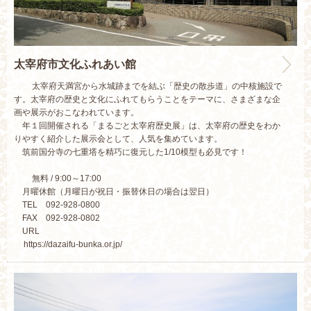
太宰府市文化ふれあい館
太宰府天満宮から水城跡までを結ぶ「歴史の散歩道」の中核施設で
す。太宰府の歴史と文化にふれてもらうことをテーマに、さまざまな企
画や展示がおこなわれています。
年１回開催される「まるごと太宰府歴史展」は、太宰府の歴史をわか
りやすく紹介した展示会として、人気を集めています。
筑前国分寺の七重塔を精巧に復元した1/10模型も必見です！
無料 / 9:00～17:00
月曜休館（月曜日が祝日・振替休日の場合は翌日）
TEL 092-928-0800
FAX 092-928-0802
URL
https://dazaifu-bunka.or.jp/