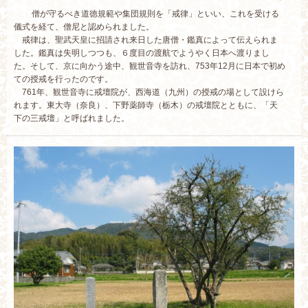
僧が守るべき道徳規範や集団規則を「戒律」といい、これを受ける
儀式を経て、僧尼と認められました。
戒律は、聖武天皇に招請され来日した唐僧・鑑真によって伝えられま
した。鑑真は失明しつつも、６度目の渡航でようやく日本へ渡りまし
た。そして、京に向かう途中、観世音寺を訪れ、753年12月に日本で初め
ての授戒を行ったのです。
761年、観世音寺に戒壇院が、西海道（九州）の授戒の場として設けら
れます。東大寺（奈良）、下野薬師寺（栃木）の戒壇院とともに、「天
下の三戒壇」と呼ばれました。