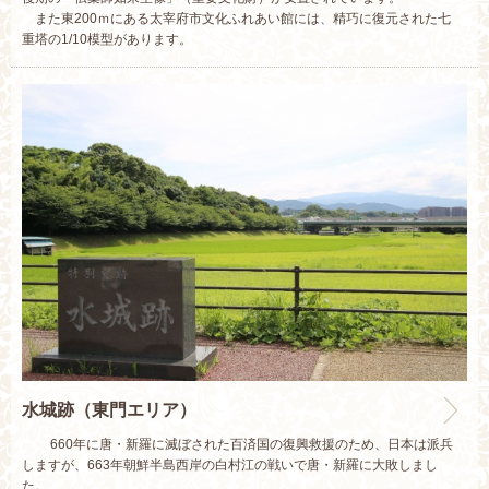
また東200ｍにある太宰府市文化ふれあい館には、精巧に復元された七
重塔の1/10模型があります。
水城跡（東門エリア）
660年に唐・新羅に滅ぼされた百済国の復興救援のため、日本は派兵
しますが、663年朝鮮半島西岸の白村江の戦いで唐・新羅に大敗しまし
た。