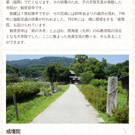
紫（福岡）で亡くなります。その供養のため、子の天智天皇が発願した
寺院が、観世音寺です。
創建は７世紀後半ですが、その完成には80年あまりの歳月が流れ、746
年に伽藍完成の供養が行われました。761年には、僧に授戒をする「戒壇
院」も設けられています。
観世音寺は「府の大寺」とよばれ、西海道（九州）の仏教寺院の頂点
となる大寺院でした。ここに集まった先進文化の数々を、今も見ること
ができます。
戒壇院