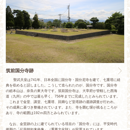
筑前国分寺跡
聖武天皇は741年、日本全国に国分寺・国分尼寺を建て、七重塔に経
典を収めると詔しました。こうして造られたのが、国分寺です。国分寺
の総本山は、奈良の東大寺です。筑前国分寺は、大宰府が管轄した西海
道（九州）の中では最も早く、756年までに完成したとみられています。
これまで金堂、講堂、七重塔、回廊など堂塔跡の遺跡調査が行われ、
その成果に基づき整備されています。また、寺を囲む塀が残るところが
あり、寺の範囲は192ｍ四方とみられています。
なお、金堂跡の上に建てられている現在の「国分寺」には、平安時代
後期の「伝薬師如来坐像」（重要文化財）が安置されています。