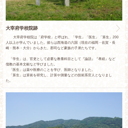
大宰府学校院跡
大宰府学校院は「府学校」と呼ばれ、「学生」「医生」「算生」200
人以上が学んでいました。彼らは西海道の六国（現在の福岡・佐賀・長
崎・熊本・大分）からきた、郡司など豪族の子弟たちです。
「学生」は、官吏として必要な教養科目として『論語』『孝経』など
儒教の基本文献など学びました。
「医生」は薬や医療のことを学び、医師となりました。
「算生」は算術を研究し、計算や測量などの技術系官人となりまし
た。