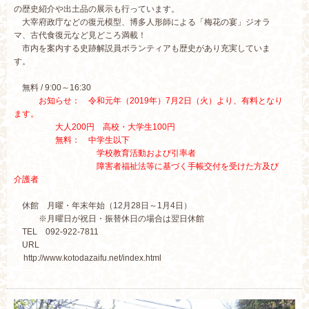
の歴史紹介や出土品の展示も行っています。
大宰府政庁などの復元模型、博多人形師による「梅花の宴」ジオラ
マ、古代食復元など見どころ満載！
市内を案内する史跡解説員ボランティアも歴史があり充実していま
す。
無料 / 9:00～16:30
お知らせ： 令和元年（2019年）7月2日（火）より、有料となり
ます。
大人200円 高校・大学生100円
無料： 中学生以下
学校教育活動および引率者
障害者福祉法等に基づく手帳交付を受けた方及び
介護者
休館 月曜・年末年始（12月28日～1月4日）
※月曜日が祝日・振替休日の場合は翌日休館
TEL 092-922-7811
URL
http://www.kotodazaifu.net/index.html