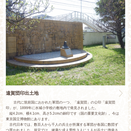
遠賀団印出土地
古代に筑前国におかれた軍団の一つ、「遠賀団」の公印「遠賀団
印」が、1899年に水城小学校の敷地内で発見されました。
縦4.2cm、横4.1cm、高さ5.2cmの銅印です（国の重要文化財）。今は
東京国立博物館にあります。
古代日本では、数百人から千人の兵士が所属する軍団が各国に数団ず
つ置かれました。規定では、健康な成人男性３人に１人が兵士に徴発さ