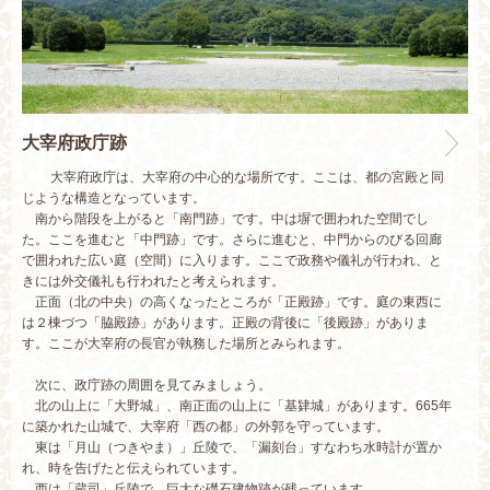
大宰府政庁跡
大宰府政庁は、大宰府の中心的な場所です。ここは、都の宮殿と同
じような構造となっています。
南から階段を上がると「南門跡」です。中は塀で囲われた空間でし
た。ここを進むと「中門跡」です。さらに進むと、中門からのびる回廊
で囲われた広い庭（空間）に入ります。ここで政務や儀礼が行われ、と
きには外交儀礼も行われたと考えられます。
正面（北の中央）の高くなったところが「正殿跡」です。庭の東西に
は２棟づつ「脇殿跡」があります。正殿の背後に「後殿跡」がありま
す。ここが大宰府の長官が執務した場所とみられます。
次に、政庁跡の周囲を見てみましょう。
北の山上に「大野城」、南正面の山上に「基肄城」があります。665年
に築かれた山城で、大宰府「西の都」の外郭を守っています。
東は「月山（つきやま）」丘陵で、「漏刻台」すなわち水時計が置か
れ、時を告げたと伝えられています。
西は「蔵司」丘陵で、巨大な礎石建物跡が残っています。