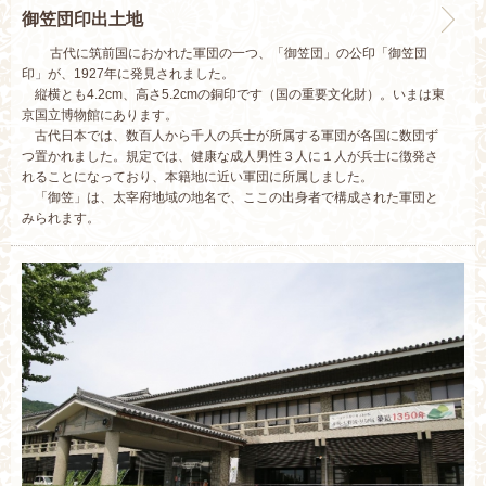
御笠団印出土地
古代に筑前国におかれた軍団の一つ、「御笠団」の公印「御笠団
印」が、1927年に発見されました。
縦横とも4.2cm、高さ5.2cmの銅印です（国の重要文化財）。いまは東
京国立博物館にあります。
古代日本では、数百人から千人の兵士が所属する軍団が各国に数団ず
つ置かれました。規定では、健康な成人男性３人に１人が兵士に徴発さ
れることになっており、本籍地に近い軍団に所属しました。
「御笠」は、太宰府地域の地名で、ここの出身者で構成された軍団と
みられます。