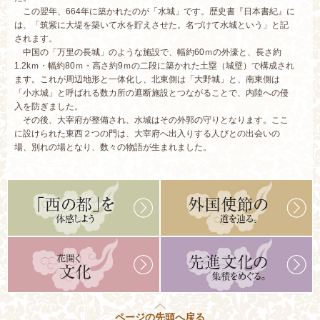
この翌年、664年に築かれたのが「水城」です。歴史書『日本書紀』に
は、「筑紫に大堤を築いて水を貯えさせた。名づけて水城という」と記
されます。
中国の「万里の長城」のような施設で、幅約60ｍの外濠と、長さ約
1.2kｍ・幅約80ｍ・高さ約9ｍの二段に築かれた土塁（城壁）で構成され
ます。これが周辺地形と一体化し、北東側は「大野城」と、南東側は
「小水城」と呼ばれる数カ所の遮断施設とつながることで、内陸への侵
入を防ぎました。
その後、大宰府が整備され、水城はその外郭の守りとなります。ここ
に設けられた東西２つの門は、大宰府へ出入りする人びとの出会いの
場、別れの場となり、数々の物語が生まれました。
ページの先頭へ戻る