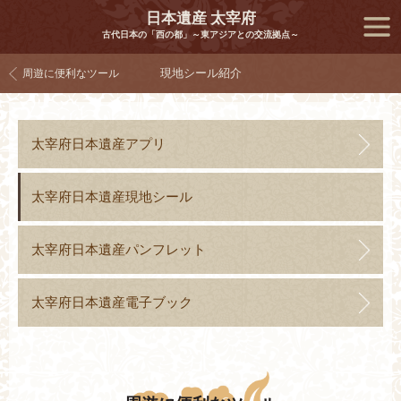
日本遺産 太宰府
古代日本の「西の都」～東アジアとの交流拠点～
メニ
現地シール紹介
周遊に便利なツール
ュー
太宰府日本遺産
アプリ
太宰府日本遺産
現地シール
太宰府日本遺産
パンフレット
太宰府日本遺産
電子ブック