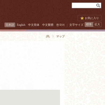
お気に入り
標準
拡大
日本語
English
中文简体
中文繁體
한국어
文字サイズ
〉
マップ