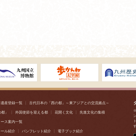
本遺産登録一覧
┊
古代日本の「西の都」～東アジアとの交流拠点～
の都」
┊
外国使節を迎える都
┊
花開く文化
┊
先進文化の集積
コース案内一覧
シール紹介
┊
パンフレット紹介
┊
電子ブック紹介