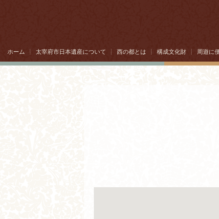
ホーム
┊
太宰府市日本遺産について
┊
西の都とは
┊
構成文化財
┊
周遊に