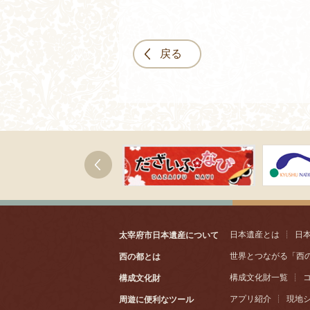
戻る
次へ
日本遺産とは
┊
日
太宰府市日本遺産について
世界とつながる「西
西の都とは
構成文化財一覧
┊
構成文化財
アプリ紹介
┊
現地
周遊に便利なツール