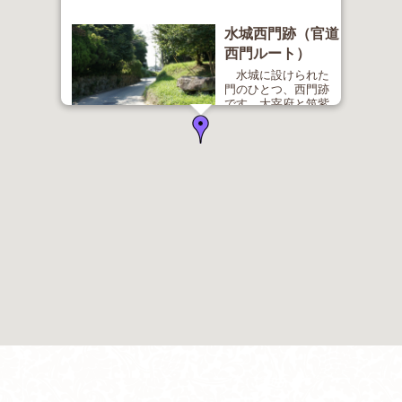
水城西門跡（官道
西門ルート）
水城に設けられた
門のひとつ、西門跡
です。大宰府と筑紫
館（鴻臚館）とを結ぶ道が通っています。 ここ
は、外国使節、また大宰府で風待ちする唐や新羅へ
の遣使や留学僧たちが往来しました。