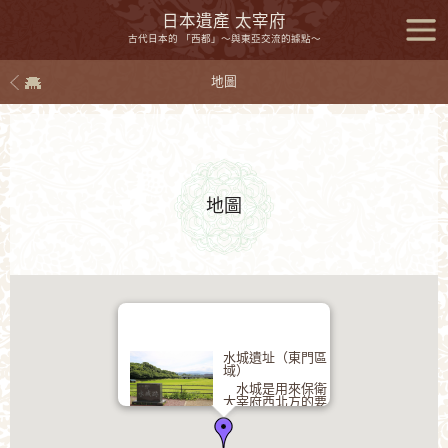
日本遺產 太宰府
古代日本的 「西都」～與東亞交流的據點～
主選
地圖
單
地圖
水城遺址（東門區
域）
水城是用來保衛
大宰府西北方的要
塞，始建於664年。 它很類似於
中國的「萬里長城」的建築，由寬
度大約為60公尺的外護城河以及長