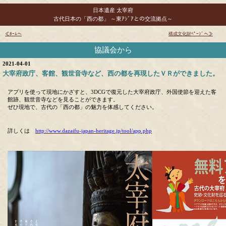
日本遺産 太宰府
古代日本の「西の都」 ～東ｱｼﾞｱとの交流拠点～
≪
ﾎｰﾑへ
構成文化財ﾍﾟｰｼﾞへ
≫
協議会から
2021-04-01
大宰府政庁、客館、観世音寺など、西の都を再現したＶＲができました。
アプリを使って現地にかざすと、3DCGで復元した大宰府政庁、外国使節を迎えた客
館跡、観世音寺などを見ることができます。
ぜひ現地で、古代の「西の都」の魅力を体感してください。
詳しくは
http://www.dazaifu-japan-heritage.jp/tool/app.php